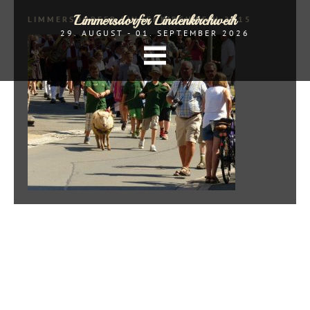
Limmersdorfer Lindenkirchweih
LIMMERSDORFER LINDENKIRCHWEIH 2015
29. AUGUST - 01. SEPTEMBER 2026