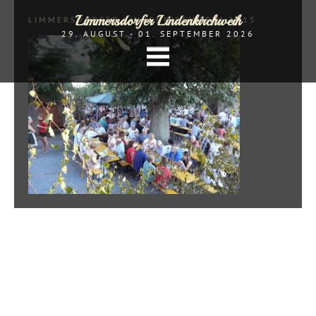
Limmersdorfer Lindenkirchweih
LIMMERSDORFER LINDENKIRCHWEIH 2015
29. AUGUST - 01. SEPTEMBER 2026