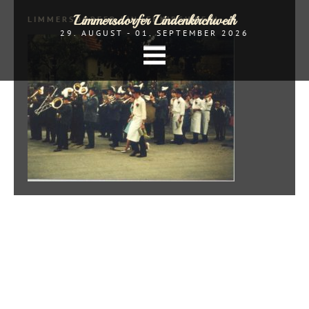
Limmersdorfer Lindenkirchweih
LIMMERSDORFER LINDENKIRCHWEIH
29. AUGUST - 01. SEPTEMBER 2026