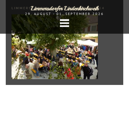
Limmersdorfer Lindenkirchweih
LIMMERSDORFER LINDENKIRCHWEIH 2014
29. AUGUST - 01. SEPTEMBER 2026